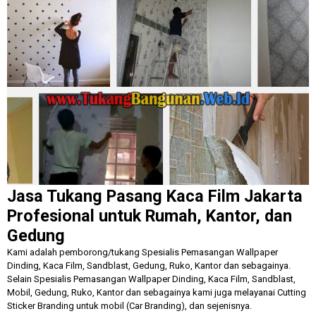
Jasa Tukang Pasang Kaca Film Jakarta
Profesional untuk Rumah, Kantor, dan
Gedung
Kami adalah pemborong/tukang Spesialis Pemasangan
Wallpaper
Dinding, K
aca Film, Sandblast, Gedung, Ruko, Kantor dan sebagainya
.
Selain
Spesialis Pemasangan
Wallpaper Dinding, K
aca Film, Sandblast,
Mobil, Gedung, Ruko, Kantor dan sebagainya kami j
uga mela
yanai Cutting
Sticker Branding untuk mobil (
C
ar Branding),
dan se
jenis
nya.