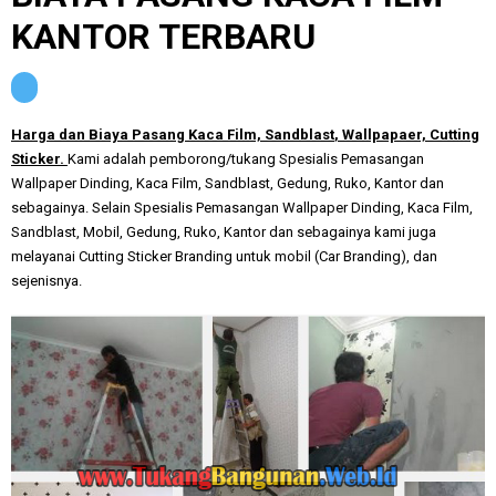
KANTOR TERBARU
Harga dan Biaya Pasang
Kaca Film, Sandblast
,
Wallpapaer,
Cu
tting
Sticker.
Kami adalah pemborong/tukang Spesialis Pemasangan
Wallpaper Dinding, K
aca Film, Sandblast, Gedung, Ruko, Kantor dan
sebagainya
.
Selain
Spesialis Pemasangan
Wallpaper Dinding, K
aca Film,
Sandblast, Mobil, Gedung, Ruko, Kantor dan sebagainya kami j
uga
mela
yanai Cutting Sticker Branding untuk mobil (
C
ar Branding),
dan
se
jenis
nya.