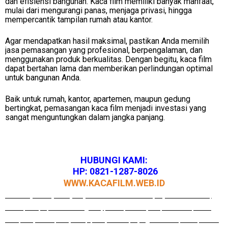
dan efisiensi bangunan. Kaca film memiliki banyak manfaat,
mulai dari mengurangi panas, menjaga privasi, hingga
mempercantik tampilan rumah atau kantor.
Agar mendapatkan hasil maksimal, pastikan Anda memilih
jasa pemasangan yang profesional, berpengalaman, dan
menggunakan produk berkualitas. Dengan begitu, kaca film
dapat bertahan lama dan memberikan perlindungan optimal
untuk bangunan Anda.
Baik untuk rumah, kantor, apartemen, maupun gedung
bertingkat, pemasangan kaca film menjadi investasi yang
sangat menguntungkan dalam jangka panjang.
HUBUNGI KAMI:
HP: 0
821-1287-8026
WWW.KACAFILM.WEB.ID
Jasa Tenaga Tukang Borong Bangunan Profesional Murah Berpengalaman di Jatiasih,
Jatisari, Pekayon, Bantar Gerbang, Kranji, Bintara, Jatisampurna, Pndok Gede, Medan
Satria, Harapan Baru, Harapan Jaya, Harapan Indah, Bojong, Rawalumbu, Bekasi, Pondok