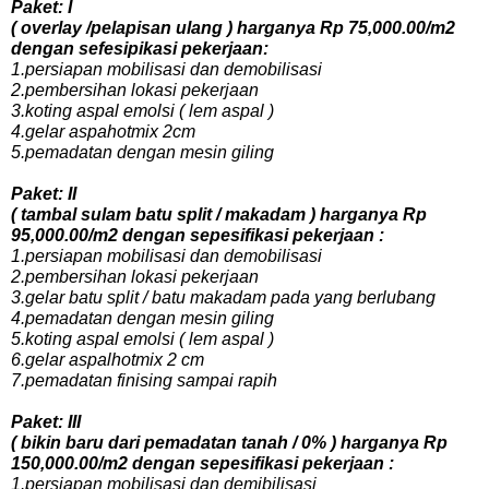
Paket: I
( overlay /pelapisan ulang ) harganya Rp 75,000.00/m2
dengan sefesipikasi pekerjaan:
1.persiapan mobilisasi dan demobilisasi
2.pembersihan lokasi pekerjaan
3.koting aspal emolsi ( lem aspal )
4.gelar aspahotmix 2cm
5.pemadatan dengan mesin giling
Paket: II
( tambal sulam batu split / makadam ) harganya Rp
95,000.00/m2 dengan sepesifikasi pekerjaan :
1.persiapan mobilisasi dan demobilisasi
2.pembersihan lokasi pekerjaan
3.gelar batu split / batu makadam pada yang berlubang
4.pemadatan dengan mesin giling
5.koting aspal emolsi ( lem aspal )
6.gelar aspalhotmix 2 cm
7.pemadatan finising sampai rapih
Paket: III
( bikin baru dari pemadatan tanah / 0% ) harganya Rp
150,000.00/m2 dengan sepesifikasi pekerjaan :
1.persiapan mobilisasi dan demibilisasi