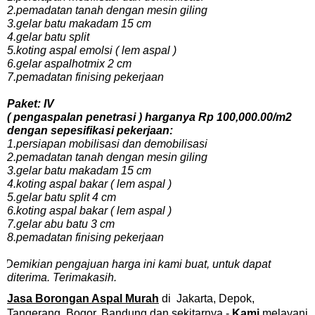
2.pemadatan tanah dengan mesin giling
3.gelar batu makadam 15 cm
4.gelar batu split
5.koting aspal emolsi ( lem aspal )
6.gelar aspalhotmix 2 cm
7.pemadatan finising pekerjaan
Paket: IV
( pengaspalan penetrasi ) harganya Rp 100,000.00/m2
dengan sepesifikasi pekerjaan:
1.persiapan mobilisasi dan demobilisasi
2.pemadatan tanah dengan mesin giling
3.gelar batu makadam 15 cm
4.koting aspal bakar ( lem aspal )
5.gelar batu split 4 cm
6.koting aspal bakar ( lem aspal )
7.gelar abu batu 3 cm
8.pemadatan finising pekerjaan
emikian pengajuan harga ini kami buat, untuk dapat
diterima. Terimakasih.
Jasa
Borongan Aspal
Murah
di Jakarta, Depok,
Tangerang, Bogor, Bandung dan sekitarnya -
Kami
melayani