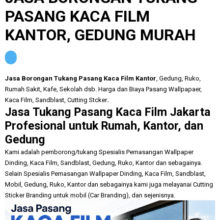
PASANG KACA FILM
KANTOR, GEDUNG MURAH
Jasa Borongan Tukang Pasang Kaca Film Kantor
, Gedung, Ruko,
Rumah Sakit, Kafe, Sekolah dsb
. Harga dan Biaya Pasang Wallpapaer,
Kaca Film, Sandblast
, Cu
tting Stcker
.
Jasa Tukang Pasang Kaca Film Jakarta
Profesional untuk Rumah, Kantor, dan
Gedung
Kami adalah pemborong/tukang Spesialis Pemasangan
Wallpaper
Dinding, K
aca Film, Sandblast, Gedung, Ruko, Kantor dan sebagainya
.
Selain
Spesialis Pemasangan
Wallpaper Dinding, K
aca Film, Sandblast,
Mobil, Gedung, Ruko, Kantor dan sebagainya kami j
uga mela
yanai Cutting
Sticker Branding untuk mobil (
C
ar Branding),
dan se
jenis
nya.